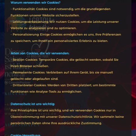
Warum verwenden wir Cookies?
- Funktionalität: Cookies sind notwendig, um die grundlegenden
Funktionen unserer Website sicherzustellen.
- Leistungsverbesserung: Wir nutzen Cookies, um die Leistung unserer
Website zu analysieren und zu optimieren.
- Personalisierung: Einige Cookies ermöglichen es uns, Ihre Präferenzen
zu speichern, um Ihnen ein personalisiertes Erlebnis zu bieten.
Arten von Cookies, die wir verwenden:
- Session-Cookies: Temporäre Cookies, die gelöscht werden, sobald Sie
Ihren Browser schließen.
- Permanente Cookies: Verbleiben auf Ihrem Gerät, bis sie manuell
gelöscht oder abgelaufen sind.
- Drittanbieter-Cookies: Werden von Dritten platziert, um bestimmte
Funktionen wie Analyse-Tools zu ermöglichen.
KONTAKT
Datenschutz ist uns wichtig:
+49 (0) 3946 / 81 01 40
info[a]coiffeur-exzess.de
Ihre Privatsphäre ist uns wichtig, und wir verwenden Cookies nur in
www.coiffeur-exzess.de
Übereinstimmung mit unserer Datenschutzrichtlinie. Wir sammeln keine
persönlichen Daten ohne Ihre ausdrückliche Zustimmung.
ADRESSDATEN
Coiffeur EXZESS
Cookie-Verwaltung: